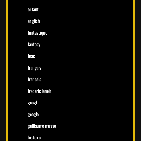
enfant
english
fantastique
fantasy
fnac
français
francais
frederic lenoir
googl
google
guillaume musso
histoire