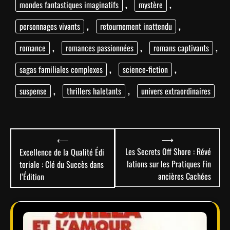
mondes fantastiques imaginatifs
,
mystère
,
personnages vivants
,
retournement inattendu
,
romance
,
romances passionnées
,
romans captivants
,
sagas familiales complexes
,
science-fiction
,
suspense
,
thrillers haletants
,
univers extraordinaires
Navigation
⟶
⟵
de
Les Secrets Off Shore : Révé
Excellence de la Qualité Édi
lations sur les Pratiques Fin
toriale : Clé du Succès dans
l’article
ancières Cachées
l’Édition