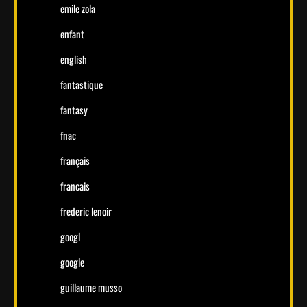
emile zola
enfant
english
fantastique
fantasy
fnac
français
francais
frederic lenoir
googl
google
guillaume musso