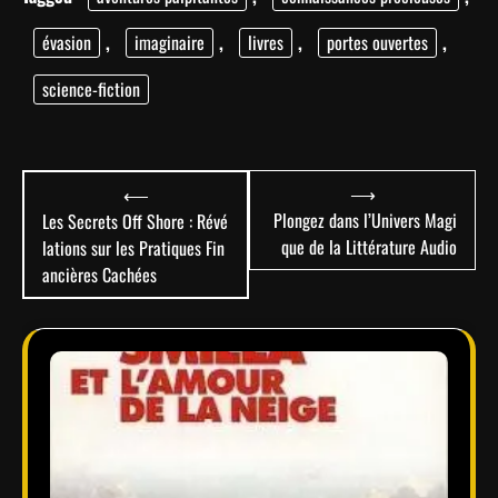
évasion
,
imaginaire
,
livres
,
portes ouvertes
,
science-fiction
Navigation
⟶
⟵
de
Plongez dans l’Univers Magi
Les Secrets Off Shore : Révé
que de la Littérature Audio
lations sur les Pratiques Fin
l’article
ancières Cachées