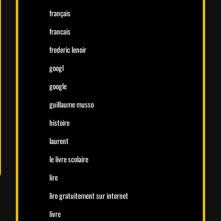
français
francais
frederic lenoir
googl
google
guillaume musso
histoire
laurent
le livre scolaire
lire
lire gratuitement sur internet
livre