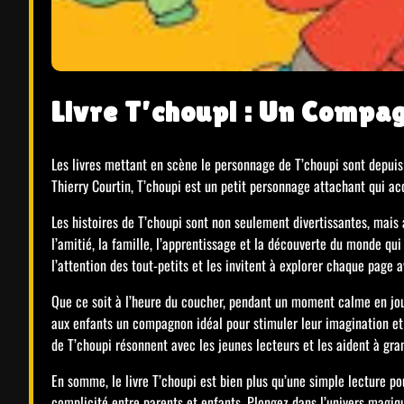
Livre T’choupi : Un Compag
Les livres mettant en scène le personnage de T’choupi sont depuis 
Thierry Courtin, T’choupi est un petit personnage attachant qui a
Les histoires de T’choupi sont non seulement divertissantes, mais
l’amitié, la famille, l’apprentissage et la découverte du monde qui
l’attention des tout-petits et les invitent à explorer chaque page
Que ce soit à l’heure du coucher, pendant un moment calme en jour
aux enfants un compagnon idéal pour stimuler leur imagination et 
de T’choupi résonnent avec les jeunes lecteurs et les aident à gra
En somme, le livre T’choupi est bien plus qu’une simple lecture pou
complicité entre parents et enfants. Plongez dans l’univers magiqu