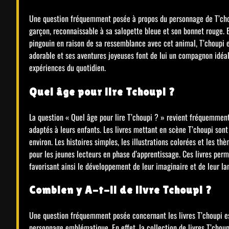
Une question fréquemment posée à propos du personnage de T’choupi
garçon, reconnaissable à sa salopette bleue et son bonnet rouge. B
pingouin en raison de sa ressemblance avec cet animal, T’choupi e
adorable et ses aventures joyeuses font de lui un compagnon idéal 
expériences du quotidien.
Quel âge pour lire Tchoupi ?
La question « Quel âge pour lire T’choupi ? » revient fréquemment
adaptés à leurs enfants. Les livres mettant en scène T’choupi sont
environ. Les histoires simples, les illustrations colorées et les 
pour les jeunes lecteurs en phase d’apprentissage. Ces livres perm
favorisant ainsi le développement de leur imaginaire et de leur la
Combien y A-t-il de livre Tchoupi ?
Une question fréquemment posée concernant les livres T’choupi es
personnage emblématique. En effet, la collection de livres T’chou