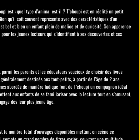
 est : quel type d’animal est-il ? T’choupi est en réalité un petit
ien qu’il soit souvent représenté avec des caractéristiques d’un
st bel et bien un enfant plein de malice et de curiosité. Son apparence
pour les jeunes lecteurs qui s’identifient à ses découvertes et ses
 parmi les parents et les éducateurs soucieux de choisir des livres
 généralement destinés aux tout-petits, à partir de l’âge de 2 ans
thèmes abordés de manière ludique font de T’choupi un compagnon idéal
ettent aux enfants de se familiariser avec la lecture tout en s’amusant,
ngage dès leur plus jeune âge.
t le nombre total d’ouvrages disponibles mettant en scène ce
pi compte un grand nombre de titres variés, couvrant une multitude