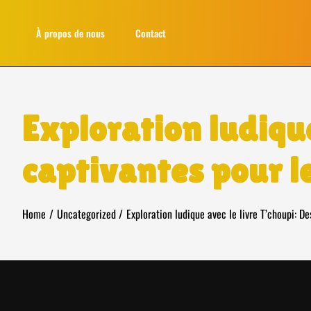
Skip
to
À propos de nous
Contact
content
Exploration ludique
captivantes pour le
Home
Uncategorized
Exploration ludique avec le livre T’choupi: D