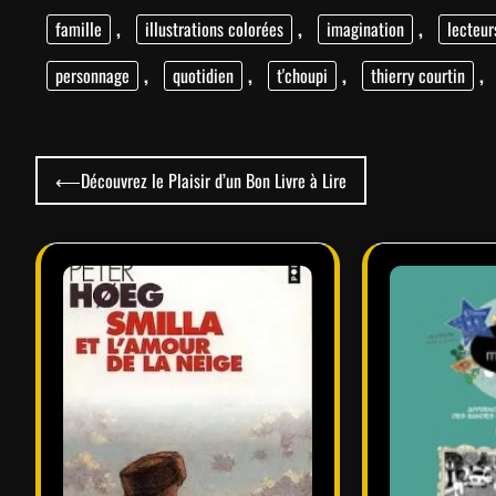
famille
,
illustrations colorées
,
imagination
,
lecteur
personnage
,
quotidien
,
t'choupi
,
thierry courtin
,
Navigation
⟵
Découvrez le Plaisir d’un Bon Livre à Lire
de
l’article