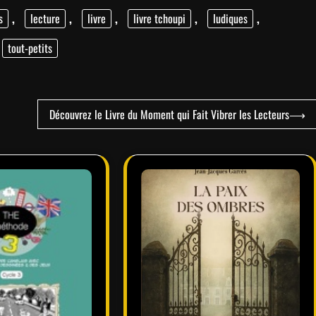
s
,
lecture
,
livre
,
livre tchoupi
,
ludiques
,
tout-petits
Découvrez le Livre du Moment qui Fait Vibrer les Lecteurs
⟶