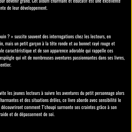
 pour devenir grand. Cet album charmant et éducatif est une excellente
nte de leur développement.
in ? » suscite souvent des interrogations chez les lecteurs, en
uin, mais un petit garçon à la tête ronde et au bonnet rayé rouge et
le caractéristique et de son apparence adorable qui rappelle ces
 espiègle qui vit de nombreuses aventures passionnantes dans ses livres,
entier.
invite les jeunes lecteurs à suivre les aventures du petit personnage alors
 charmantes et des situations drôles, ce livre aborde avec sensibilité le
rs découvriront comment T’choupi surmonte ses craintes grâce à son
traide et de dépassement de soi.