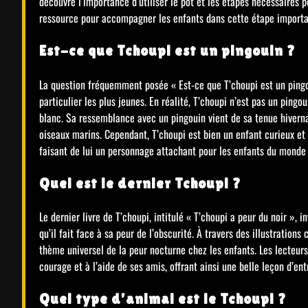
découvre l’importance d’utiliser le pot et les étapes nécessaires
ressource pour accompagner les enfants dans cette étape importa
Est-ce que Tchoupi est un pingouin ?
La question fréquemment posée « Est-ce que T’choupi est un pingou
particulier les plus jeunes. En réalité, T’choupi n’est pas un pingo
blanc. Sa ressemblance avec un pingouin vient de sa tenue hiverna
oiseaux marins. Cependant, T’choupi est bien un enfant curieux et
faisant de lui un personnage attachant pour les enfants du monde 
Quel est le dernier Tchoupi ?
Le dernier livre de T’choupi, intitulé « T’choupi a peur du noir », 
qu’il fait face à sa peur de l’obscurité. À travers des illustrations
thème universel de la peur nocturne chez les enfants. Les lecteu
courage et à l’aide de ses amis, offrant ainsi une belle leçon d’en
Quel type d’animal est le Tchoupi ?