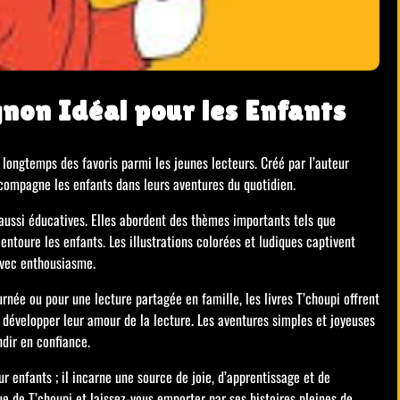
non Idéal pour les Enfants
longtemps des favoris parmi les jeunes lecteurs. Créé par l’auteur
ccompagne les enfants dans leurs aventures du quotidien.
 aussi éducatives. Elles abordent des thèmes importants tels que
 entoure les enfants. Les illustrations colorées et ludiques captivent
 avec enthousiasme.
née ou pour une lecture partagée en famille, les livres T’choupi offrent
développer leur amour de la lecture. Les aventures simples et joyeuses
ndir en confiance.
r enfants ; il incarne une source de joie, d’apprentissage et de
e de T’choupi et laissez-vous emporter par ses histoires pleines de