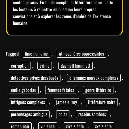
contemporains. En fin de compte, la littérature noire incite
les lecteurs à remettre en question leurs propres
convictions et à explorer les zones d’ombre de l’existence
humaine.
Tagged
âme humaine
,
atmosphères oppressantes
,
corruption
,
crime
,
dashiell hammett
,
détectives privés désabusés
,
dilemmes moraux complexes
,
émile gaboriau
,
femmes fatales
,
genre littéraire
,
intrigues complexes
,
james ellroy
,
littérature noire
,
personnages ambigus
,
polar
,
recoins sombres
,
roman noir
,
violence
,
xixe siècle
,
xxe siècle