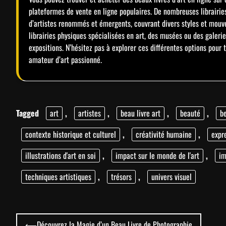
plateformes de vente en ligne populaires. De nombreuses librairies
d’artistes renommés et émergents, couvrant divers styles et mouv
librairies physiques spécialisées en art, des musées ou des galeri
expositions. N’hésitez pas à explorer ces différentes options pour tr
amateur d’art passionné.
Tagged
art
,
artistes
,
beau livre art
,
beauté
,
be
contexte historique et culturel
,
créativité humaine
,
expr
illustrations d'art en soi
,
impact sur le monde de l'art
,
im
techniques artistiques
,
trésors
,
univers visuel
Navigation
⟵
Découvrez la Magie d’un Beau Livre de Photographie