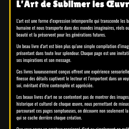
L’Art de Sublimer les Œuvr
L’art est une forme d’expression intemporelle qui transcende les ba
humaine et nous transporte dans des mondes imaginaires, réels ou a
beauté et la préservent pour les générations futures.
Un beau livre d’art est bien plus qu’une simple compilation d’imag
présentant dans toute leur splendeur. Chaque page est une invitatio
ses inspirations et son message.
Ces livres luxueusement conçus offrent une expérience sensorielle 
finesse des détails captivent le lecteur et l’emportent dans un voy
soi, méritant d’être contemplée et appréciée.
Les beaux livres d’art ne se contentent pas de montrer des images, 
historique et culturel de chaque œuvre, nous permettant de mieux
parcourant ces pages somptueuses, on découvre non seulement la b
qui se cache derrière chaque création.
Que vous soyez un amateur passionné d’art ou simplement en quête d