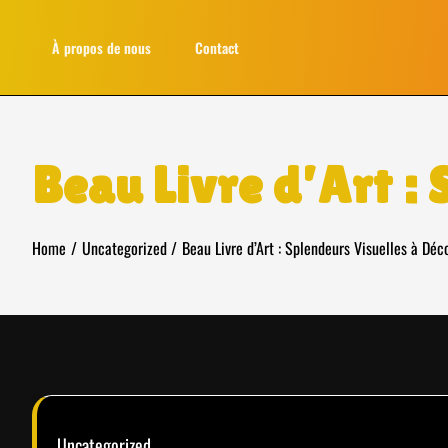
Skip
to
À propos de nous
Contact
content
Beau Livre d’Art :
Home
Uncategorized
Beau Livre d’Art : Splendeurs Visuelles à Déc
Uncategorized