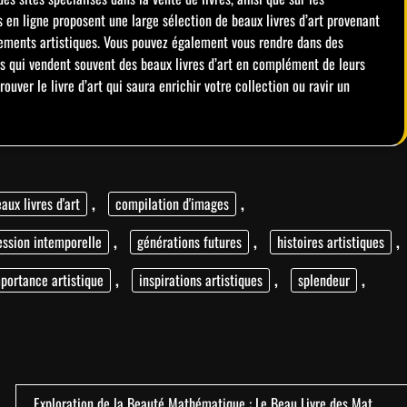
 en ligne proposent une large sélection de beaux livres d’art provenant
ements artistiques. Vous pouvez également vous rendre dans des
es qui vendent souvent des beaux livres d’art en complément de leurs
ouver le livre d’art qui saura enrichir votre collection ou ravir un
aux livres d'art
,
compilation d'images
,
ession intemporelle
,
générations futures
,
histoires artistiques
,
portance artistique
,
inspirations artistiques
,
splendeur
,
Exploration de la Beauté Mathématique : Le Beau Livre des Mat