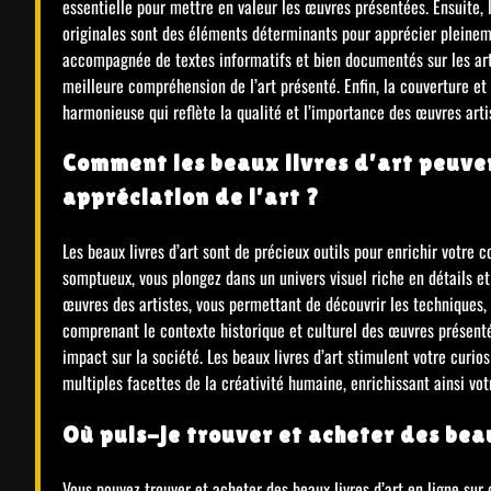
essentielle pour mettre en valeur les œuvres présentées. Ensuite, la
originales sont des éléments déterminants pour apprécier pleinemen
accompagnée de textes informatifs et bien documentés sur les arti
meilleure compréhension de l’art présenté. Enfin, la couverture et 
harmonieuse qui reflète la qualité et l’importance des œuvres arti
Comment les beaux livres d’art peuve
appréciation de l’art ?
Les beaux livres d’art sont de précieux outils pour enrichir votre 
somptueux, vous plongez dans un univers visuel riche en détails e
œuvres des artistes, vous permettant de découvrir les techniques,
comprenant le contexte historique et culturel des œuvres présent
impact sur la société. Les beaux livres d’art stimulent votre curios
multiples facettes de la créativité humaine, enrichissant ainsi vot
Où puis-je trouver et acheter des beau
Vous pouvez trouver et acheter des beaux livres d’art en ligne sur d