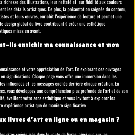
 richesse des illustrations, leur netteté et leur fidélité aux couleurs
t les détails artistiques. De plus, la présentation soignée du contenu,
stes et leurs œuvres, enrichit l’expérience de lecture et permet une
le design global du livre contribuent à créer une esthétique
stiques mises en avant.
nt-ils enrichir ma connaissance et mon
connaissance et votre appréciation de l’art. En explorant ces ouvrages
t en significations. Chaque page vous offre une immersion dans les
 les influences et les messages cachés derrière chaque création. En
ées, vous développez une compréhension plus profonde de l’art et de son
ité, éveillent votre sens esthétique et vous invitent à explorer les
re expérience artistique de manière significative.
x livres d’art en ligne ou en magasin ?
es sites spécialisés dans la vente de livres, ainsi que sur les