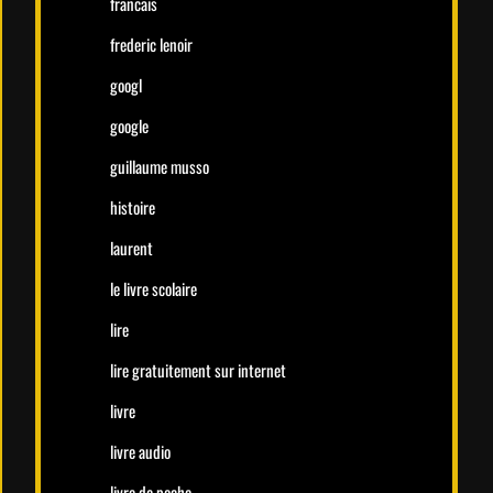
francais
frederic lenoir
googl
google
guillaume musso
histoire
laurent
le livre scolaire
lire
lire gratuitement sur internet
livre
livre audio
livre de poche