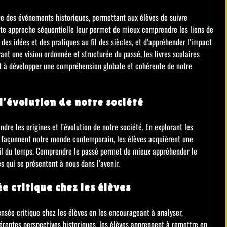
que des événements historiques, permettant aux élèves de suivre
Cette approche séquentielle leur permet de mieux comprendre les liens de
 des idées et des pratiques au fil des siècles, et d’appréhender l’impact
t une vision ordonnée et structurée du passé, les livres scolaires
s et à développer une compréhension globale et cohérente de notre
l’évolution de notre société
ndre les origines et l’évolution de notre société. En explorant les
ui façonnent notre monde contemporain, les élèves acquièrent une
 fil du temps. Comprendre le passé permet de mieux appréhender le
s qui se présentent à nous dans l’avenir.
e critique chez les élèves
ensée critique chez les élèves en les encourageant à analyser,
férentes perspectives historiques, les élèves apprennent à remettre en