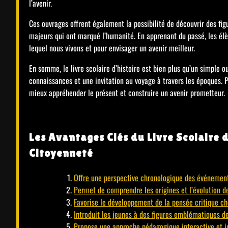
l’avenir.
Ces ouvrages offrent également la possibilité de découvrir des fig
majeurs qui ont marqué l’humanité. En apprenant du passé, les é
lequel nous vivons et pour envisager un avenir meilleur.
En somme, le livre scolaire d’histoire est bien plus qu’un simple o
connaissances et une invitation au voyage à travers les époques. P
mieux appréhender le présent et construire un avenir prometteur.
Les Avantages Clés du Livre Scolaire d
Citoyenneté
Offre une perspective chronologique des événement
Permet de comprendre les origines et l’évolution d
Favorise le développement de la pensée critique ch
Introduit les jeunes à des figures emblématiques de 
Propose une approche pédagogique interactive et 