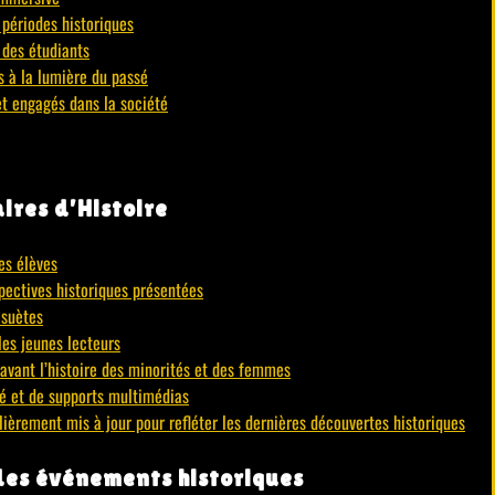
 périodes historiques
e des étudiants
s à la lumière du passé
et engagés dans la société
ires d’Histoire
es élèves
pectives historiques présentées
ésuètes
les jeunes lecteurs
avant l’histoire des minorités et des femmes
té et de supports multimédias
ulièrement mis à jour pour refléter les dernières découvertes historiques
des événements historiques