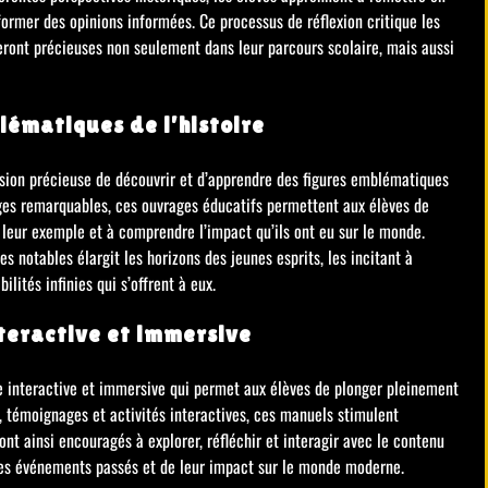
 former des opinions informées. Ce processus de réflexion critique les
eront précieuses non seulement dans leur parcours scolaire, mais aussi
lématiques de l’histoire
casion précieuse de découvrir et d’apprendre des figures emblématiques
ages remarquables, ces ouvrages éducatifs permettent aux élèves de
re leur exemple et à comprendre l’impact qu’ils ont eu sur le monde.
s notables élargit les horizons des jeunes esprits, les incitant à
ilités infinies qui s’offrent à eux.
teractive et immersive
e interactive et immersive qui permet aux élèves de plonger pleinement
s, témoignages et activités interactives, ces manuels stimulent
nt ainsi encouragés à explorer, réfléchir et interagir avec le contenu
des événements passés et de leur impact sur le monde moderne.