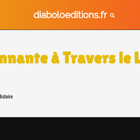
diaboloeditions.fr
nnante à Travers le L
Histoire