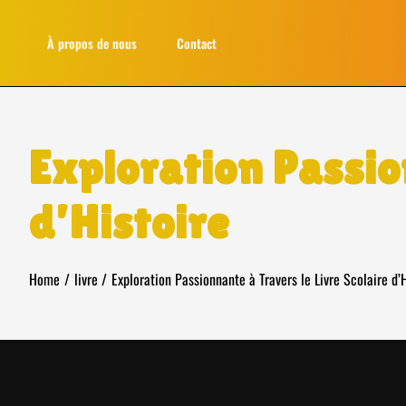
Skip
to
À propos de nous
Contact
content
Exploration Passio
d’Histoire
Home
livre
Exploration Passionnante à Travers le Livre Scolaire d’