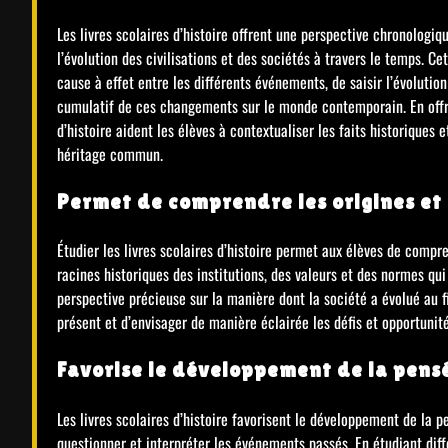
Les livres scolaires d’histoire offrent une perspective chronologi
l’évolution des civilisations et des sociétés à travers le temps. 
cause à effet entre les différents événements, de saisir l’évolution
cumulatif de ces changements sur le monde contemporain. En offran
d’histoire aident les élèves à contextualiser les faits historique
héritage commun.
Permet de comprendre les origines et 
Étudier les livres scolaires d’histoire permet aux élèves de compre
racines historiques des institutions, des valeurs et des normes q
perspective précieuse sur la manière dont la société a évolué au
présent et d’envisager de manière éclairée les défis et opportunité
Favorise le développement de la pensé
Les livres scolaires d’histoire favorisent le développement de la p
questionner et interpréter les événements passés. En étudiant dif