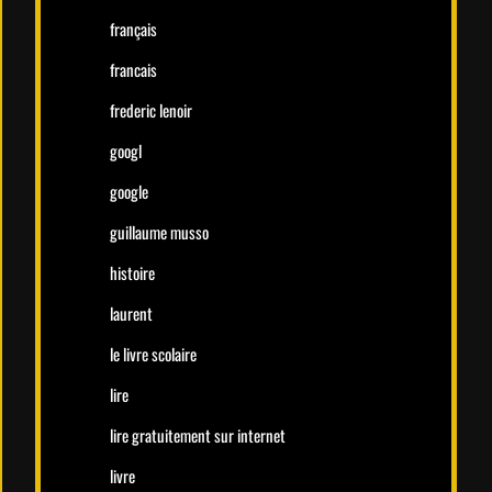
français
francais
frederic lenoir
googl
google
guillaume musso
histoire
laurent
le livre scolaire
lire
lire gratuitement sur internet
livre