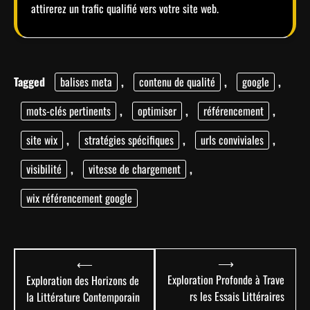
attirerez un trafic qualifié vers votre site web.
Tagged
balises meta
,
contenu de qualité
,
google
,
mots-clés pertinents
,
optimiser
,
référencement
,
site wix
,
stratégies spécifiques
,
urls conviviales
,
visibilité
,
vitesse de chargement
,
wix référencement google
Navigation
⟶
⟵
de
Exploration Profonde à Trave
Exploration des Horizons de
rs les Essais Littéraires
la Littérature Contemporain
l’article