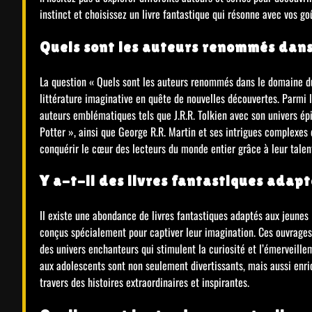
instinct et choisissez un livre fantastique qui résonne avec vos go
Quels sont les auteurs renommés dans
La question « Quels sont les auteurs renommés dans le domaine du 
littérature imaginative en quête de nouvelles découvertes. Parmi 
auteurs emblématiques tels que J.R.R. Tolkien avec son univers épi
Potter », ainsi que George R.R. Martin et ses intrigues complexes
conquérir le cœur des lecteurs du monde entier grâce à leur tale
Y a-t-il des livres fantastiques adapt
Il existe une abondance de livres fantastiques adaptés aux jeunes
conçus spécialement pour captiver leur imagination. Ces ouvrages
des univers enchanteurs qui stimulent la curiosité et l’émerveille
aux adolescents sont non seulement divertissants, mais aussi enrich
travers des histoires extraordinaires et inspirantes.