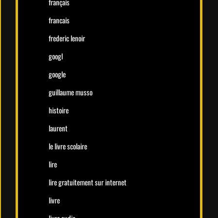
français
francais
frederic lenoir
googl
google
guillaume musso
histoire
laurent
le livre scolaire
lire
lire gratuitement sur internet
livre