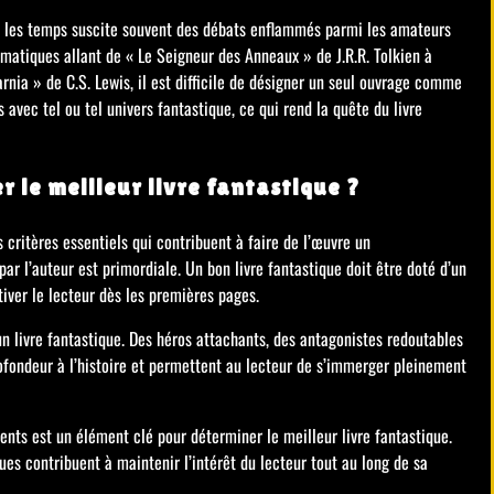
ous les temps suscite souvent des débats enflammés parmi les amateurs
matiques allant de « Le Seigneur des Anneaux » de J.R.R. Tolkien à
rnia » de C.S. Lewis, il est difficile de désigner un seul ouvrage comme
 avec tel ou tel univers fantastique, ce qui rend la quête du livre
r le meilleur livre fantastique ?
 critères essentiels qui contribuent à faire de l’œuvre un
par l’auteur est primordiale. Un bon livre fantastique doit être doté d’un
tiver le lecteur dès les premières pages.
un livre fantastique. Des héros attachants, des antagonistes redoutables
ofondeur à l’histoire et permettent au lecteur de s’immerger pleinement
ments est un élément clé pour déterminer le meilleur livre fantastique.
ues contribuent à maintenir l’intérêt du lecteur tout au long de sa