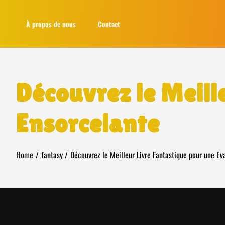
Skip
to
À propos de nous
Contact
content
Découvrez le Meill
Ensorcelante
Home
fantasy
Découvrez le Meilleur Livre Fantastique pour une Ev