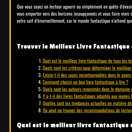
Que vous soyez un lecteur aguerri ou simplement en quête d’évasio
vous emporter vers des horizons insoupçonnés et vous faire vivre d
votre soif d’émerveillement, car le monde fantastique n’attend que
Trouver le Meilleur Livre Fantastique 
Quel est le meilleur livre fantastique de tous les 
Quels sont les critères pour déterminer le meilleur 
Existe-t-il des sagas incontournables dans le genre 
Comment choisir un bon livre fantastique à lire ?
Quels sont les auteurs renommés dans le domaine d
Y a-t-il des livres fantastiques adaptés aux jeunes 
Quelles sont les tendances actuelles en matière de 
Où peut-on trouver des recommandations de lecture
Quel est le meilleur livre fantastique 