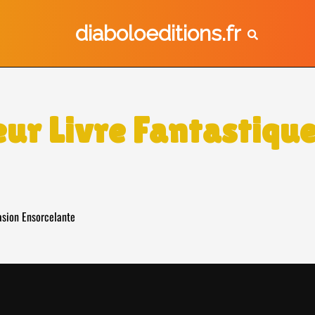
diaboloeditions.fr
eur Livre Fantastiqu
asion Ensorcelante