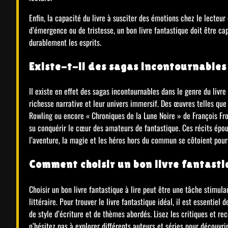
Enfin, la capacité du livre à susciter des émotions chez le lecteur 
d’émergence ou de tristesse, un bon livre fantastique doit être ca
durablement les esprits.
Existe-t-il des sagas incontournables 
Il existe en effet des sagas incontournables dans le genre du livr
richesse narrative et leur univers immersif. Des œuvres telles que 
Rowling ou encore « Chroniques de la Lune Noire » de François Fro
su conquérir le cœur des amateurs de fantastique. Ces récits ép
l’aventure, la magie et les héros hors du commun se côtoient pour
Comment choisir un bon livre fantastiq
Choisir un bon livre fantastique à lire peut être une tâche stimul
littéraire. Pour trouver le livre fantastique idéal, il est essenti
de style d’écriture et de thèmes abordés. Lisez les critiques et r
n’hésitez pas à explorer différents auteurs et séries pour découvri