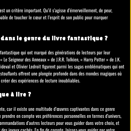
est un critère important. Qu’il s’agisse d’émerveillement, de peur,
pable de toucher le cœur et l’esprit de son public pour marquer
dans le genre du livre fantastique ?
e fantastique qui ont marqué des générations de lecteurs par leur
« Le Seigneur des Anneaux » de J.R.R. Tolkien, « Harry Potter » de J.K.
ideval et Olivier Ledroit figurent parmi les sagas emblématiques qui ont
oustouflants offrent une plongée profonde dans des mondes magiques où
 créer des expériences de lecture inoubliables.
ue à lire ?
ante, car il existe une multitude d’œuvres captivantes dans ce genre
el de prendre en compte vos préférences personnelles en termes d’univers,
ecommandations d’autres lecteurs pour vous guider dans votre choix, et
r des joyaux cachés. En fin de compte, laissez-vous guider par votre