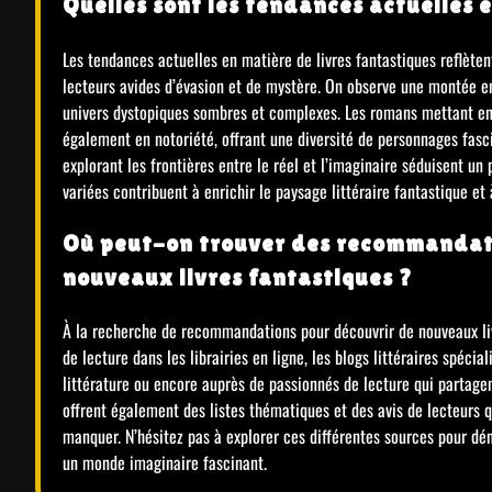
Quelles sont les tendances actuelles e
Les tendances actuelles en matière de livres fantastiques reflète
lecteurs avides d’évasion et de mystère. On observe une montée en
univers dystopiques sombres et complexes. Les romans mettant en
également en notoriété, offrant une diversité de personnages fasci
explorant les frontières entre le réel et l’imaginaire séduisent u
variées contribuent à enrichir le paysage littéraire fantastique et
Où peut-on trouver des recommandati
nouveaux livres fantastiques ?
À la recherche de recommandations pour découvrir de nouveaux li
de lecture dans les librairies en ligne, les blogs littéraires spéci
littérature ou encore auprès de passionnés de lecture qui partag
offrent également des listes thématiques et des avis de lecteurs 
manquer. N’hésitez pas à explorer ces différentes sources pour dén
un monde imaginaire fascinant.