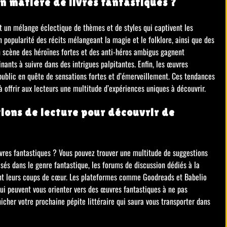
n matière de livres fantastiques ?
nt un mélange éclectique de thèmes et de styles qui captivent les
 popularité des récits mélangeant la magie et le folklore, ainsi que des
 scène des héroïnes fortes et des anti-héros ambigus gagnent
nants à suivre dans des intrigues palpitantes. Enfin, les œuvres
n public en quête de sensations fortes et d’émerveillement. Ces tendances
 à offrir aux lecteurs une multitude d’expériences uniques à découvrir.
ons de lecture pour découvrir de
vres fantastiques ? Vous pouvez trouver une multitude de suggestions
alisés dans le genre fantastique, les forums de discussion dédiés à la
ent leurs coups de cœur. Les plateformes comme Goodreads et Babelio
qui peuvent vous orienter vers des œuvres fantastiques à ne pas
icher votre prochaine pépite littéraire qui saura vous transporter dans