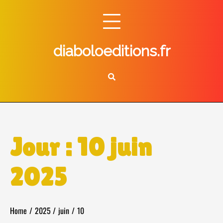
Skip
to
content
diaboloeditions.fr
Jour :
10 juin
2025
Home
2025
juin
10