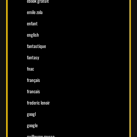
ebook gratuit
emile zola
enfant
english
fantastique
fantasy
fnac
français
francais
frederic lenoir
googl
google
guillaume musso