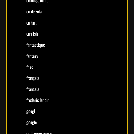
ebook gratuit
emile zola
enfant
english
fantastique
fantasy
fnac
français
francais
frederic lenoir
googl
google
guillaume musso