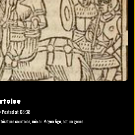
rtoise
Posted at
08:38
ittérature courtoise, née au Moyen Âge, est un genre…