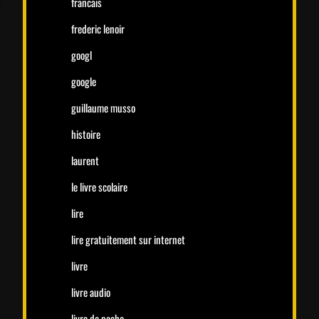
francais
frederic lenoir
googl
google
guillaume musso
histoire
laurent
le livre scolaire
lire
lire gratuitement sur internet
livre
livre audio
livre de poche