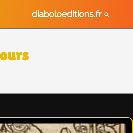
diaboloeditions.fr
ours