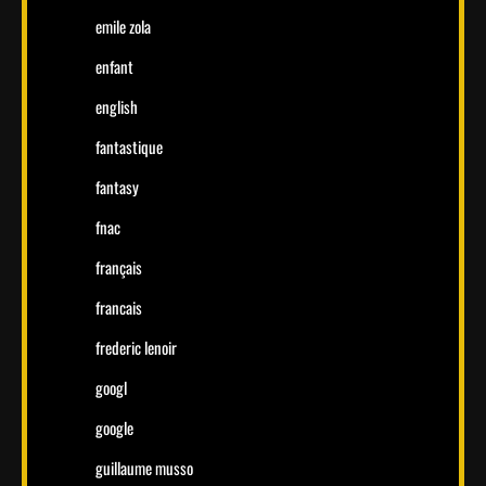
emile zola
enfant
english
fantastique
fantasy
fnac
français
francais
frederic lenoir
googl
google
guillaume musso