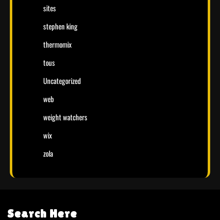
sites
stephen king
thermomix
tous
Uncategorized
web
weight watchers
wix
zola
Search Here