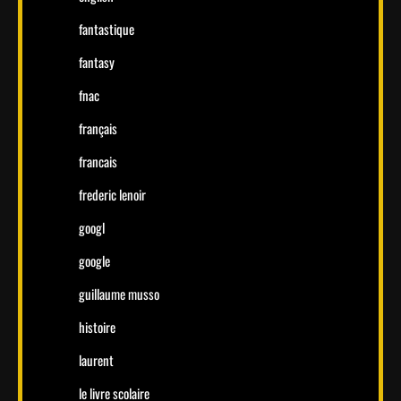
fantastique
fantasy
fnac
français
francais
frederic lenoir
googl
google
guillaume musso
histoire
laurent
le livre scolaire