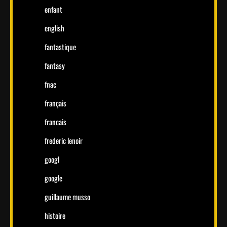
enfant
english
fantastique
fantasy
fnac
français
francais
frederic lenoir
googl
google
guillaume musso
histoire