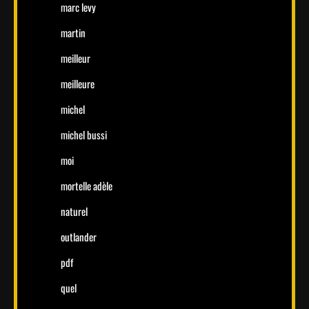
marc levy
martin
meilleur
meilleure
michel
michel bussi
moi
mortelle adèle
naturel
outlander
pdf
quel