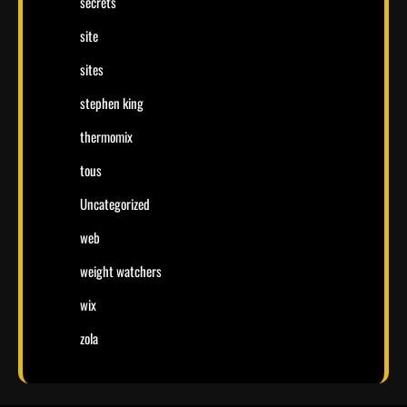
secrets
site
sites
stephen king
thermomix
tous
Uncategorized
web
weight watchers
wix
zola