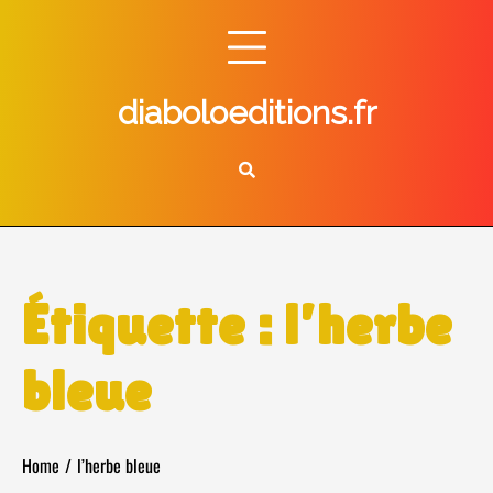
Skip
to
content
diaboloeditions.fr
Étiquette :
l’herbe
bleue
Home
l’herbe bleue