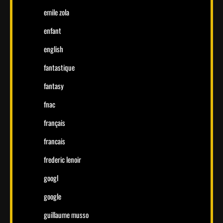
emile zola
enfant
english
fantastique
fantasy
fnac
français
francais
frederic lenoir
googl
google
guillaume musso