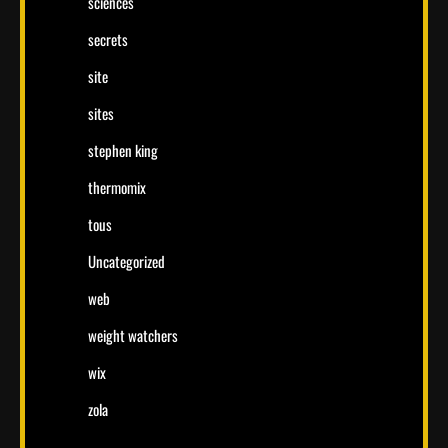
sciences
secrets
site
sites
stephen king
thermomix
tous
Uncategorized
web
weight watchers
wix
zola