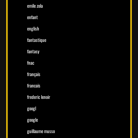
emile zola
enfant
english
fantastique
fantasy
fnac
français
francais
frederic lenoir
googl
google
guillaume musso