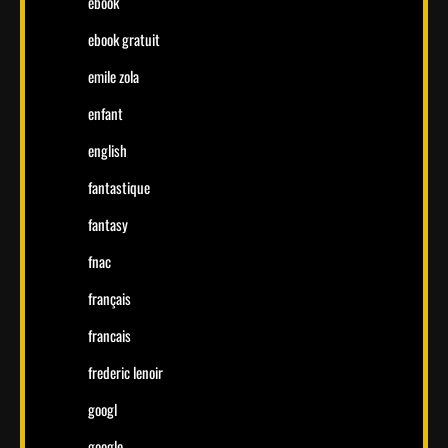
ebook
ebook gratuit
emile zola
enfant
english
fantastique
fantasy
fnac
français
francais
frederic lenoir
googl
google