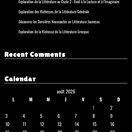
Exploration de la Littérature au Cycle 2 : Éveil à la Lecture et à l'Imaginaire
Exploration des Richesses de la Littérature Générale
Découvrez les Dernières Nouveautés en Littérature Jeunesse
Exploration de la Richesse de la Littérature Grecque
Recent Comments
Calendar
août 2026
L
M
M
J
V
S
D
1
2
3
4
5
6
7
8
9
10
11
12
13
14
15
16