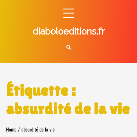
Skip
to
content
diaboloeditions.fr
Étiquette :
absurdité de la vie
Home
absurdité de la vie